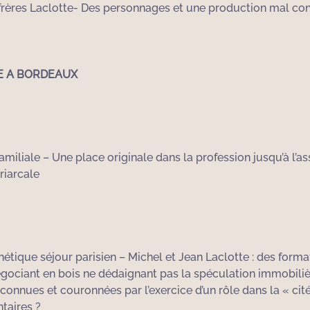
frères Laclotte- Des personnages et une production mal con
TE A BORDEAUX
 familiale – Une place originale dans la profession jusqu’à l’a
riarcale
étique séjour parisien – Michel et Jean Laclotte : des forma
négociant en bois ne dédaignant pas la spéculation immobiliè
onnues et couronnées par l’exercice d’un rôle dans la « cité 
taires ?