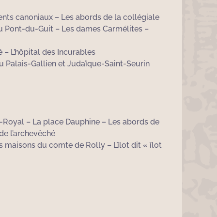
ments canoniaux – Les abords de la collégiale
x au Pont-du-Guit – Les dames Carmélites –
 – L’hôpital des Incurables
du Palais-Gallien et Judaïque-Saint-Seurin
-Royal – La place Dauphine – Les abords de
 de l’archevêché
maisons du comte de Rolly – L’îlot dit « îlot