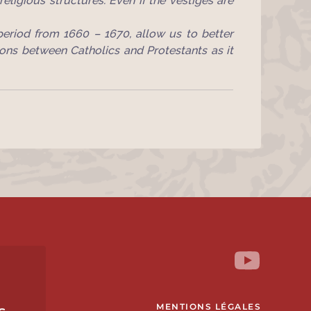
eligious structures. Even if the vestiges are
period from 1660 – 1670, allow us to better
tions between Catholics and Protestants as it
MENTIONS LÉGALES