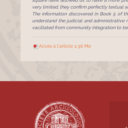
square have allowed us to have a more precis
very limited, they confirm perfectly textual s
The information discovered in Book 5 of th
understand the judicial and administrative r
vacillated from community integration to ten
Accès à l'article
2.36 Mo