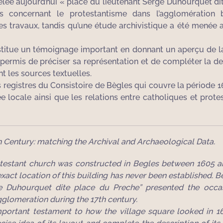
ée aujourd’hui « place du lieutenant Serge Duhourquet dite
 concernant le protestantisme dans l’agglomération b
 travaux, tandis qu’une étude archivistique a été menée afin
titue un témoignage important en donnant un aperçu de la 
rmis de préciser sa représentation et de compléter la descri
t les sources textuelles.
s registres du Consistoire de Bègles qui couvre la période 
e locale ainsi que les relations entre catholiques et protes
h Century: matching the Archival and Archaeological Data.
rotestant church was constructed in Begles between 1605 
act location of this building has never been established. Be
e Duhourquet dite place du Preche” presented the occas
glomeration during the 17th century.
ortant testament to how the village square looked in 163