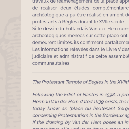
travaux de réaménagement de la place appel
de réaliser deux études complémentaires
archéologique a pu être réalisé en amont des
protestants à Bègles durant le XVIIe siècle.
Si le dessin du hollandais Van der Hem cons
archéologiques menées sur cette place ont pe
demeurent limités, ils confirment parfaitemen
Les informations relevées dans le Livre V de
judiciaire et administratif de cette assemblé
communautaires.
The Protestant Temple of Begles in the XVIIt
Following the Edict of Nantes in 1598, a p
Herman Van der Hem dated 1639 exists, the ex
today know as “place du lieutenant Serg
concerning Protestantism in the Bordeaux ag
If the drawing by Van der Hem poses an imp