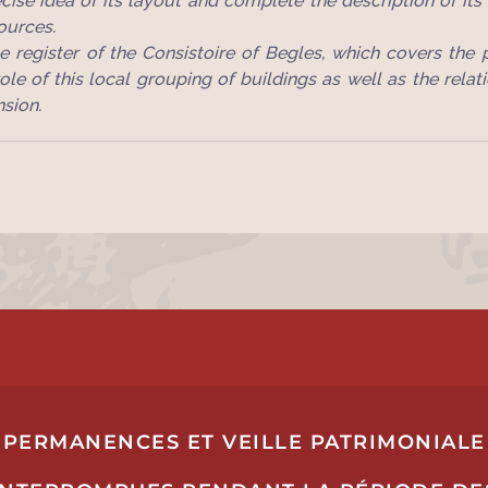
e idea of its layout and complete the description of its r
ources.
e register of the Consistoire of Begles, which covers the 
ole of this local grouping of buildings as well as the rela
sion.
PERMANENCES ET VEILLE PATRIMONIALE