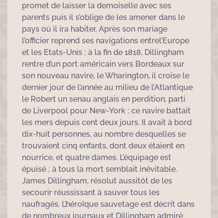
promet de laisser la demoiselle avec ses
parents puis il s’oblige de les amener dans le
pays où il ira habiter. Après son mariage
l’officier reprend ses navigations entrel’Europe
et les Etats-Unis ; à la fin de 1818, Dillingham
rentre d’un port américain vers Bordeaux sur
son nouveau navire, le Wharington, il croise le
dernier jour de l’année au milieu de l’Atlantique
le Robert un senau anglais en perdition, parti
de Liverpool pour New-York ; ce navire battait
les mers depuis cent deux jours. Il avait à bord
dix-huit personnes, au nombre desquelles se
trouvaient cinq enfants, dont deux étaient en
nourrice, et quatre dames. L’équipage est
épuisé ; à tous la mort semblait inévitable.
James Dillingham, résolut aussitôt de les
secourir réussissant à sauver tous les
naufragés. L’héroïque sauvetage est décrit dans
de nombreux journaux et Dillingham admiré