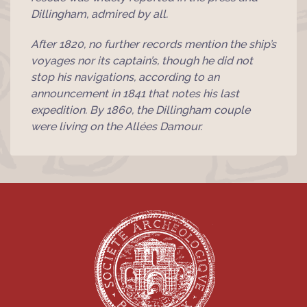
Dillingham, admired by all.
After 1820, no further records mention the ship’s
voyages nor its captain’s, though he did not
stop his navigations, according to an
announcement in 1841 that notes his last
expedition. By 1860, the Dillingham couple
were living on the Allées Damour.