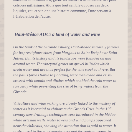
célèbres millésimes. Alors que tout semble opposer ces deux
liquides, eau et vin ont une histoire commune, l’une servant à
l’élaboration de l’autre.
Haut-Médoc AOC: a land of water and wine
On the bank of the Gironde estuary, Haut-Médoc is mainly famous
for its prestigious wines, from Margaux to Saint Estèphe or Saint
Julien. But its history and its landscape were founded on and
around water.
The vineyard grows on gravel hillsides which
drain water and are thus perfect for the vine stock to thrive. But
the palus (areas liable to flooding) were man-made and criss-
crossed with canals and ditches which enabled the rain water to
run away while preventing the rise of briny waters from the
Gironde.
Viticulture and wine making are closely linked to the mastery of
th
water as it is crucial to elaborate the Grands Crus. In the 19
century new drainage techniques were introduced in the Médoc
while artesian wells, water towers and wind pumps appeared
near the châteaux, showing the attention that is paid to water. It
is also used in the wine warehouses and fermenting rooms, to